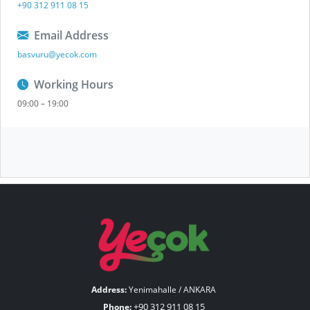
+90 312 911 08 15
Email Address
basvuru@yecok.com
Working Hours
09:00 – 19:00
Address:
Yenimahalle / ANKARA
+90 312 911 08 15
Phone: