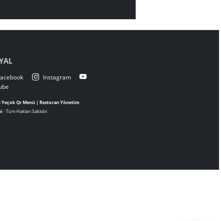
Tam Zamanı
. Demosunu izleyin, işletmenize özel
SOSYAL
Facebook
Instagram
Youtube
© 2026
Yeçok Qr Menü | Restoran Yönetim
Sistemi
- Tüm Hakları Saklıdır.