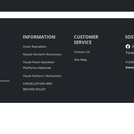
İşletmenizi Dijitalleştirmenin 
şletmenizi geleceğe taşımak için geliştirilmiş bütünleşik bir yönetim sistemidir
çözümleri birlikte planlayalım.
İletişime Geç
INFORMATION
CUSTOMER
SERVICE
İnsan Kaynakları
Contact Us
Kişisel Verilerin Korunması
Site Map
Yeçok İnsan kaynakarı
Platformu Hakkında
Yeçok Kullanıcı Sözleşmesi