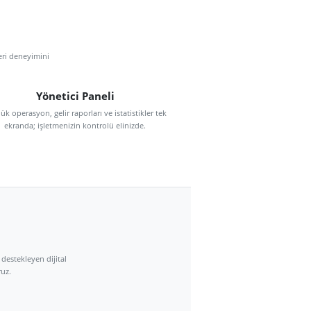
liği artırmak, müşteri deneyimini
ale getirmektir.
Yönetici Paneli
ğunda
Günlük operasyon, gelir raporları ve istatistikler tek
ekranda; işletmenizin kontrolü elinizde.