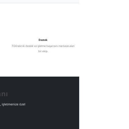
ülebilir büyümeyi destekleyen dijital
ımak için çalışıyoruz.
irlik
Destek
 uygun, ölçeklenebilir
7/24 teknik destek ve işletme başarısını merkeze alan
nuyoruz.
bir ekip.