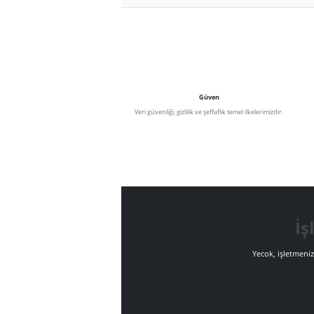
Teknoloji
Güven
Veri güvenliği, gizlilik ve şeffaflık temel ilkelerimizdir