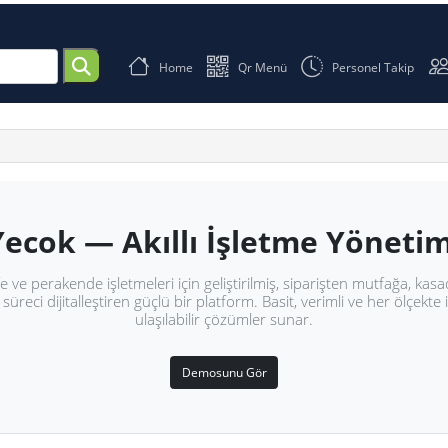
Home
Qr Menü
Pers
Yecok — Akıllı İşletme Y
an, kafe ve perakende işletmeleri için geliştirilmiş, siparişt
r tüm süreci dijitalleştiren güçlü bir platform. Basit, verimli v
ulaşılabilir çözümler sunar.
Demosunu Gör