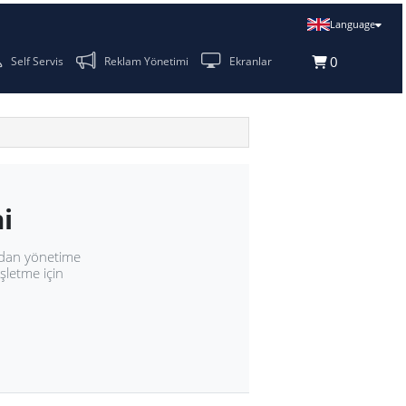
onel Takip
Self Servis
Reklam Yönetimi
Ekranlar
önetimi
en mutfağa, kasadan yönetime
e her ölçekte işletme için