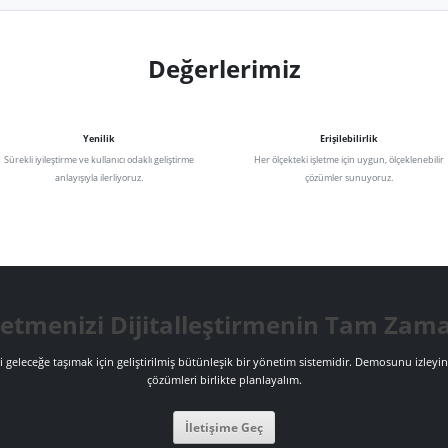
yi her ölçekteki işletmenin kolayca erişebileceği bir araca dönüştürmek, sürdür
ekosistemler oluşturmak ve yerel işletmeleri geleceğin dijital pazarına taş
Değerlerimiz
Yenilik
Erişilebil
.
Sürekli iyileştirme ve kullanıcı odaklı geliştirme
Her ölçekteki işletme için
anlayışıyla ilerliyoruz.
çözümler su