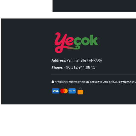
Yecok, i
Address:
Yenimahalle / ANKARA
+90 312 911 08 15
Phone: