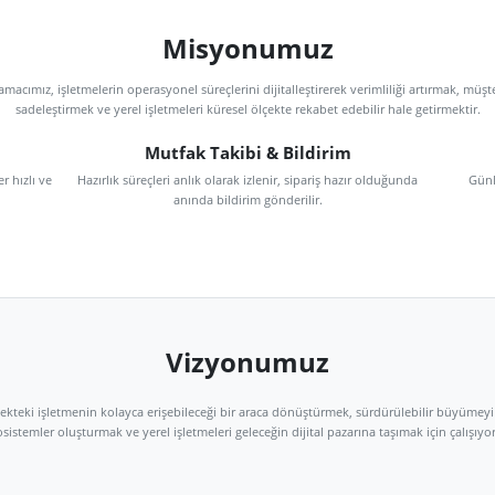
Misyonumuz
 olarak amacımız, işletmelerin operasyonel süreçlerini dijitalleştirerek verimli
sadeleştirmek ve yerel işletmeleri küresel ölçekte rekabet edebilir h
timi
Mutfak Takibi & Bildirim
, süreçler hızlı ve
Hazırlık süreçleri anlık olarak izlenir, sipariş hazır oldu
anında bildirim gönderilir.
Vizyonumuz